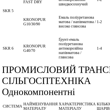
FAST DRY
швидкосохнучий
SKR 5
Емаль поліуретанова
KRONOPUR
матова / напівматова /
1-2
G10/30/90
високо глянсова
Ґрунт-емаль
поліуретанова
KRONOPUR
SKR 6
антикорозійна
1-4
G40/70
напівматова /
глянсова
ПРОМИСЛОВИЙ ТРАНС
СІЛЬГОСПТЕХНІКА
Однокомпонентні
НАЙМЕНУВАННЯ
ХАРАКТЕРИСТИКА
КІЛЬК
СИСТЕМА
МАТЕРІАЛУ
МАТЕРІАЛУ
ШАРІВ