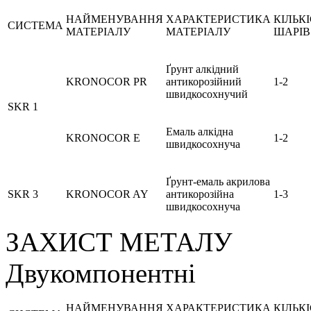
НАЙМЕНУВАННЯ
ХАРАКТЕРИСТИКА
КІЛЬК
СИСТЕМА
МАТЕРІАЛУ
МАТЕРІАЛУ
ШАРІВ
Ґрунт алкідний
KRONOCOR PR
антикорозійний
1-2
швидкосохнучий
SKR 1
Емаль алкідна
KRONOCOR E
1-2
швидкосохнуча
Ґрунт-емаль акрилова
SKR 3
KRONOCOR AY
антикорозійна
1-3
швидкосохнуча
ЗАХИСТ МЕТАЛУ
Двукомпонентні
НАЙМЕНУВАННЯ
ХАРАКТЕРИСТИКА
КІЛЬК