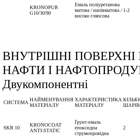
Емаль поліуретанова
KRONOPUR
матова / напівматова /
1-2
G10/30/90
високо глянсова
ВНУТРІШНІ ПОВЕРХНІ 
НАФТИ І НАФТОПРОДУ
Двукомпонентні
НАЙМЕНУВАННЯ
ХАРАКТЕРИСТИКА
КІЛЬК
СИСТЕМА
МАТЕРІАЛУ
МАТЕРІАЛУ
ШАРІВ
Ґрунт-емаль
KRONOCOAT
SKR 10
епоксидна
2
ANTI-STATIC
струмопровідна