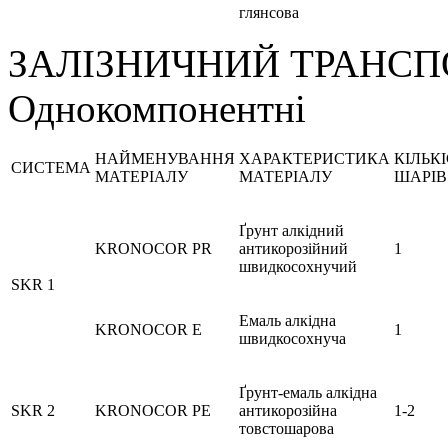
глянсова
ЗАЛІЗНИЧНИЙ ТРАНСП
Однокомпонентні
НАЙМЕНУВАННЯ
ХАРАКТЕРИСТИКА
КІЛЬК
СИСТЕМА
МАТЕРІАЛУ
МАТЕРІАЛУ
ШАРІВ
Ґрунт алкідний
KRONOCOR PR
антикорозійний
1
швидкосохнучий
SKR 1
Емаль алкідна
KRONOCOR E
1
швидкосохнуча
Ґрунт-емаль алкідна
SKR 2
KRONOCOR PE
антикорозійна
1-2
товстошарова