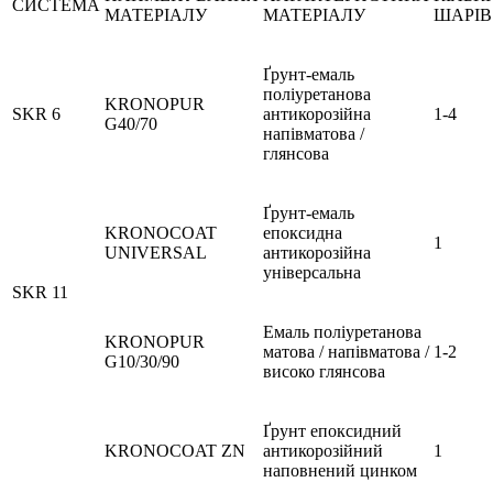
СИСТЕМА
МАТЕРІАЛУ
МАТЕРІАЛУ
ШАРІВ
Ґрунт-емаль
поліуретанова
KRONOPUR
SKR 6
антикорозійна
1-4
G40/70
напівматова /
глянсова
Ґрунт-емаль
KRONOCOAT
епоксидна
1
UNIVERSAL
антикорозійна
універсальна
SKR 11
Емаль поліуретанова
KRONOPUR
матова / напівматова /
1-2
G10/30/90
високо глянсова
Ґрунт епоксидний
KRONOCOAT ZN
антикорозійний
1
наповнений цинком