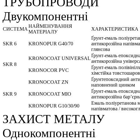
ТРУБОПРОВОДИ
Двукомпонентні
НАЙМЕНУВАННЯ
СИСТЕМА
ХАРАКТЕРИСТИКА 
МАТЕРІАЛУ
Ґрунт-емаль поліурета
SKR 6
KRONOPUR G40/70
антикорозійна напівма
глянсова
Ґрунт-емаль епоксидн
KRONOCOAT UNIVERSAL
антикорозійна універс
SKR 8
Ґрунт-емаль полівініл
KRONOCOR PVC
хімстійка товстошаров
Ґрунтепоксидний ант
KRONOCOAT ZN
наповнений цинком
Ґрунт-емаль епоксидн
SKR 9
KRONOCOAT MIO
антикорозійна бар’єрн
Емаль поліуретанова м
KRONOPUR G10/30/90
напівматова / високог
ЗАХИСТ МЕТАЛУ
Однокомпонентні