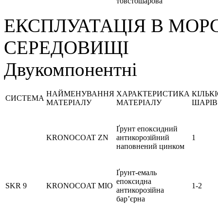
товстошарова
ЕКСПЛУАТАЦІЯ В МО
СЕРЕДОВИЩІ
Двукомпонентні
НАЙМЕНУВАННЯ
ХАРАКТЕРИСТИКА
КІЛЬК
СИСТЕМА
МАТЕРІАЛУ
МАТЕРІАЛУ
ШАРІВ
Ґрунт епоксидний
KRONOCOAT ZN
антикорозійний
1
наповнений цинком
Ґрунт-емаль
епоксидна
SKR 9
KRONOCOAT MIO
1-2
антикорозійна
бар’єрна