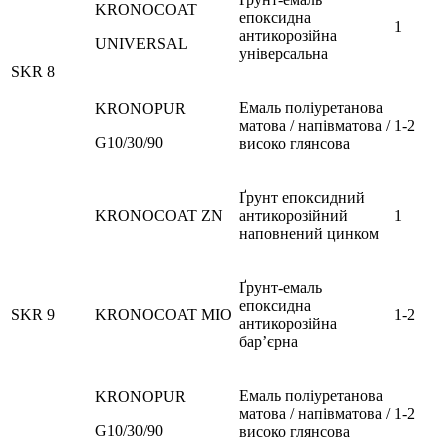
KRONOCOAT
епоксидна
1
антикорозійна
UNIVERSAL
універсальна
SKR 8
Емаль поліуретанова
KRONOPUR
матова / напівматова /
1-2
G10/30/90
високо глянсова
Ґрунт епоксидний
KRONOCOAT ZN
антикорозійний
1
наповнений цинком
Ґрунт-емаль
епоксидна
SKR 9
KRONOCOAT MIO
1-2
антикорозійна
бар’єрна
Емаль поліуретанова
KRONOPUR
матова / напівматова /
1-2
G10/30/90
високо глянсова