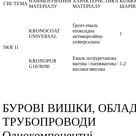
НАЙМЕНУВАННЯ
ХАРАКТЕРИСТИКА
КІЛЬК
СИСТЕМА
МАТЕРІАЛУ
МАТЕРІАЛУ
ШАРІВ
Ґрунт-емаль
KRONOCOAT
епоксидна
1
UNIVERSAL
антикорозійна
універсальна
SKR 11
Емаль поліуретанова
KRONOPUR
матова / напівматова /
1-2
G10/30/90
високоглянсова
БУРОВІ ВИШКИ, ОБЛА
ТРУБОПРОВОДИ
Однокомпонентні