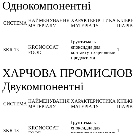
Однокомпонентні
НАЙМЕНУВАННЯ
ХАРАКТЕРИСТИКА
КІЛЬК
СИСТЕМА
МАТЕРІАЛУ
МАТЕРІАЛУ
ШАРІВ
Ґрунт-емаль
KRONOCOAT
епоксидна для
SKR 13
1
FOOD
контакту з харчовими
продуктами
ХАРЧОВА ПРОМИСЛОВ
Двукомпонентні
НАЙМЕНУВАННЯ
ХАРАКТЕРИСТИКА
КІЛЬК
СИСТЕМА
МАТЕРІАЛУ
МАТЕРІАЛУ
ШАРІВ
Ґрунт-емаль
KRONOCOAT
епоксидна для
SKR 13
1