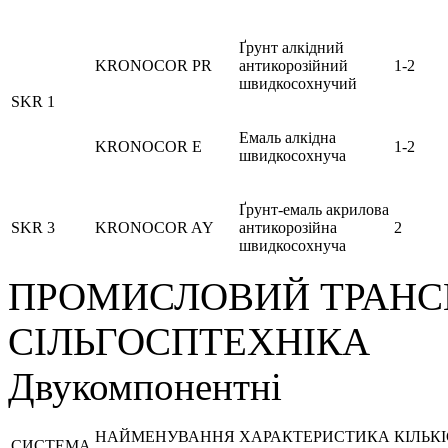
Ґрунт алкідний
KRONOCOR PR
антикорозійний
1-2
швидкосохнучий
SKR 1
Емаль алкідна
KRONOCOR E
1-2
швидкосохнуча
Ґрунт-емаль акрилова
SKR 3
KRONOCOR AY
антикорозійна
2
швидкосохнуча
ПРОМИСЛОВИЙ ТРАНС
СІЛЬГОСПТЕХНІКА
Двукомпонентні
НАЙМЕНУВАННЯ
ХАРАКТЕРИСТИКА
КІЛЬК
СИСТЕМА