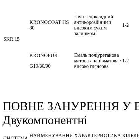
Ґрунт епоксидний
KRONOCOAT HS
антикорозійний з
1-2
80
високим сухим
залишком
SKR 15
Емаль поліуретанова
KRONOPUR
матова / напівматова /
1-2
G10/30/90
високо глянсова
ПОВНЕ ЗАНУРЕННЯ У 
Двукомпонентні
НАЙМЕНУВАННЯ
ХАРАКТЕРИСТИКА
КІЛЬК
СИСТЕМА