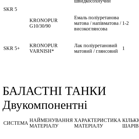
швидкосохнучий
SKR 5
Емаль поліуретанова
KRONOPUR
матова / напівматова /
1-2
G10/30/90
високоглянсова
KRONOPUR
Лак поліуретановий
SKR 5+
1
VARNISH*
матовий / глянсовий
БАЛАСТНІ ТАНКИ
Двукомпонентні
НАЙМЕНУВАННЯ
ХАРАКТЕРИСТИКА
КІЛЬК
СИСТЕМА
МАТЕРІАЛУ
МАТЕРІАЛУ
ШАРІВ