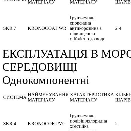
МАТЕРІАЛУ
МАТЕРІАЛУ
ШАРІВ
Ґрунт-емаль
епоксидна
SKR 7
KRONOCOAT WR
антикорозійна з
2-4
підвищеною
стійкістю до води
ЕКСПЛУАТАЦІЯ В МО
СЕРЕДОВИЩІ
Однокомпонентні
НАЙМЕНУВАННЯ
ХАРАКТЕРИСТИКА
КІЛЬК
СИСТЕМА
МАТЕРІАЛУ
МАТЕРІАЛУ
ШАРІВ
Ґрунт-емаль
полівінілхлоридна
SKR 4
KRONOCOR PVC
2
хімстійка