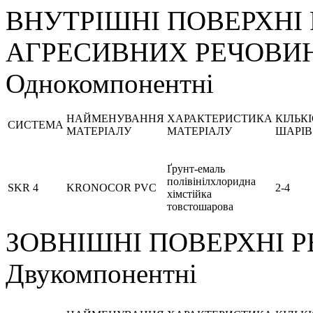
ВНУТРІШНІ ПОВЕРХНІ 
АГРЕСИВНИХ РЕЧОВИ
Однокомпонентні
НАЙМЕНУВАННЯ
ХАРАКТЕРИСТИКА
КІЛЬК
СИСТЕМА
МАТЕРІАЛУ
МАТЕРІАЛУ
ШАРІВ
Ґрунт-емаль
полівінілхлоридна
SKR 4
KRONOCOR PVC
2-4
хімстійка
товстошарова
ЗОВНІШНІ ПОВЕРХНІ Р
Двукомпонентні