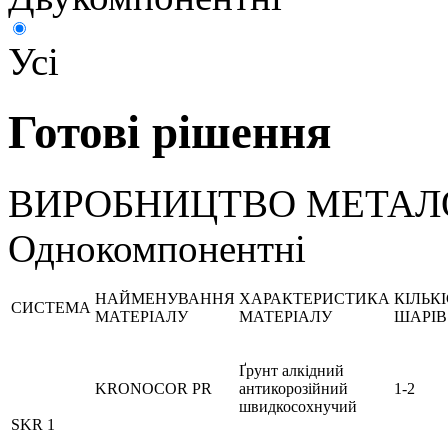
Усі
Готові рішення
ВИРОБНИЦТВО МЕТАЛ
Однокомпонентні
НАЙМЕНУВАННЯ
ХАРАКТЕРИСТИКА
КІЛЬК
СИСТЕМА
МАТЕРІАЛУ
МАТЕРІАЛУ
ШАРІВ
Ґрунт алкідний
KRONOCOR PR
антикорозійний
1-2
швидкосохнучий
SKR 1