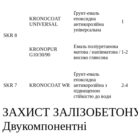
Ґрунт-емаль
KRONOCOAT
епоксидна
1
UNIVERSAL
антикорозійна
універсальна
SKR 8
Емаль поліуретанова
KRONOPUR
матова / напівматова /
1-2
G10/30/90
високо глянсова
Ґрунт-емаль
епоксидна
SKR 7
KRONOCOAT WR
антикорозійна з
2-4
підвищеною
стійкістю до води
ЗАХИСТ ЗАЛІЗОБЕТОН
Двукомпонентні