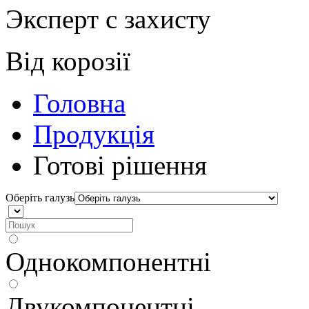
Эксперт с захисту
Вiд корозiї
Головна
Продукція
Готові рішення
Оберіть галузь
Однокомпонентні
Двукомпонентні