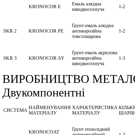
Емаль алкідна
KRONOCOR E
1-2
швидкосохнуча
Ґрунт-емаль алкідна
SKR 2
KRONOCOR PE
антикорозійна
1-2
товстошарова
Ґрунт-емаль акрилова
SKR 3
KRONOCOR AY
антикорозійна
1-3
швидкосохнуча
ВИРОБНИЦТВО МЕТАЛ
Двукомпонентні
НАЙМЕНУВАННЯ
ХАРАКТЕРИСТИКА
КІЛЬК
СИСТЕМА
МАТЕРІАЛУ
МАТЕРІАЛУ
ШАРІВ
Ґрунт епоксидний
KRONOCOAT
антикорозійний
1-2