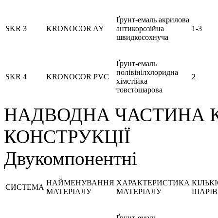
Ґрунт-емаль акрилова
SKR 3
KRONOCOR AY
антикорозійна
1-3
швидкосохнуча
Ґрунт-емаль
полівінілхлоридна
SKR 4
KRONOCOR PVC
2
хімстійка
товстошарова
НАДВОДНА ЧАСТИНА К
КОНСТРУКЦІЇ
Двукомпонентні
НАЙМЕНУВАННЯ
ХАРАКТЕРИСТИКА
КІЛЬК
СИСТЕМА
МАТЕРІАЛУ
МАТЕРІАЛУ
ШАРІВ
Ґрунт-емаль