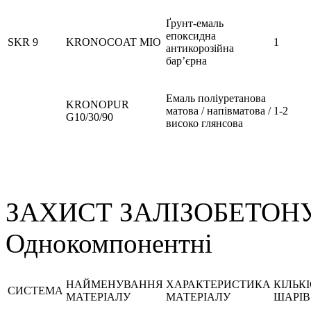
Ґрунт-емаль
епоксидна
SKR 9
KRONOCOAT MIO
1
антикорозійна
бар’єрна
Емаль поліуретанова
KRONOPUR
матова / напівматова /
1-2
G10/30/90
високо глянсова
ЗАХИСТ ЗАЛІЗОБЕТОН
Однокомпонентні
НАЙМЕНУВАННЯ
ХАРАКТЕРИСТИКА
КІЛЬК
СИСТЕМА
МАТЕРІАЛУ
МАТЕРІАЛУ
ШАРІВ