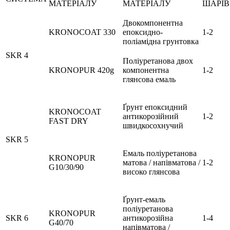
МАТЕРІАЛУ
МАТЕРІАЛУ
ШАРІВ
Двокомпонентна
KRONOCOAT 330
епоксидно-
1-2
поліамідна грунтовка
SKR 4
Поліуретанова двох
KRONOPUR 420g
компонентна
1-2
глянсова емаль
Ґрунт епоксидний
KRONOCOAT
антикорозійний
1-2
FAST DRY
швидкосохнучий
SKR 5
Емаль поліуретанова
KRONOPUR
матова / напівматова /
1-2
G10/30/90
високо глянсова
Ґрунт-емаль
поліуретанова
KRONOPUR
SKR 6
антикорозійна
1-4
G40/70
напівматова /