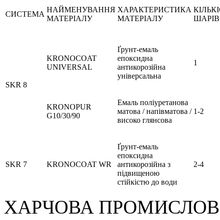
НАЙМЕНУВАННЯ
ХАРАКТЕРИСТИКА
КІЛЬК
СИСТЕМА
МАТЕРІАЛУ
МАТЕРІАЛУ
ШАРІВ
Ґрунт-емаль
KRONOCOAT
епоксидна
1
UNIVERSAL
антикорозійна
універсальна
SKR 8
Емаль поліуретанова
KRONOPUR
матова / напівматова /
1-2
G10/30/90
високо глянсова
Ґрунт-емаль
епоксидна
SKR 7
KRONOCOAT WR
антикорозійна з
2-4
підвищеною
стійкістю до води
ХАРЧОВА ПРОМИСЛОВ