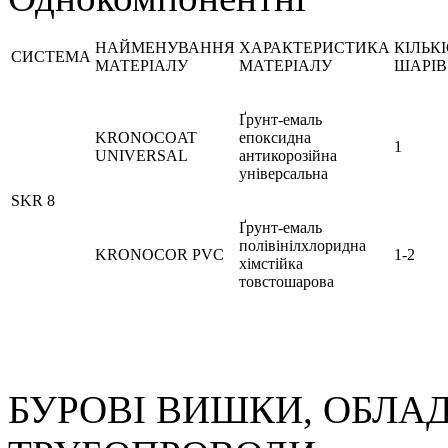
НАЙМЕНУВАННЯ
ХАРАКТЕРИСТИКА
КІЛЬК
СИСТЕМА
МАТЕРІАЛУ
МАТЕРІАЛУ
ШАРІВ
Ґрунт-емаль
KRONOCOAT
епоксидна
1
UNIVERSAL
антикорозійна
універсальна
SKR 8
Ґрунт-емаль
полівінілхлоридна
KRONOCOR PVC
1-2
хімстійка
товстошарова
БУРОВІ ВИШКИ, ОБЛА