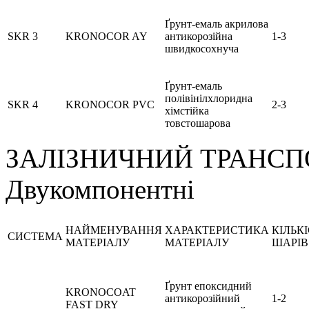
Ґрунт-емаль акрилова
SKR 3
KRONOCOR AY
антикорозійна
1-3
швидкосохнуча
Ґрунт-емаль
полівінілхлоридна
SKR 4
KRONOCOR PVC
2-3
хімстійка
товстошарова
ЗАЛІЗНИЧНИЙ ТРАНСП
Двукомпонентні
НАЙМЕНУВАННЯ
ХАРАКТЕРИСТИКА
КІЛЬК
СИСТЕМА
МАТЕРІАЛУ
МАТЕРІАЛУ
ШАРІВ
Ґрунт епоксидний
KRONOCOAT
антикорозійний
1-2
FAST DRY