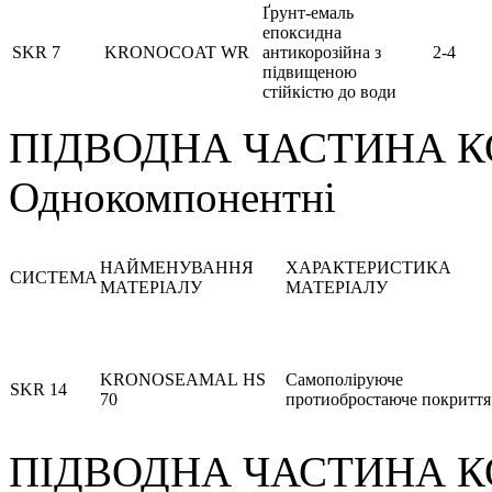
Ґрунт-емаль
епоксидна
SKR 7
KRONOCOAT WR
антикорозійна з
2-4
підвищеною
стійкістю до води
ПІДВОДНА ЧАСТИНА 
Однокомпонентні
НАЙМЕНУВАННЯ
ХАРАКТЕРИСТИКА
СИСТЕМА
МАТЕРІАЛУ
МАТЕРІАЛУ
KRONOSEAMAL HS
Самополіруюче
SKR 14
70
протиобростаюче покриття
ПІДВОДНА ЧАСТИНА 