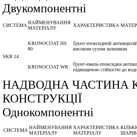
Двукомпонентні
НАЙМЕНУВАННЯ
СИСТЕМА
ХАРАКТЕРИСТИКА МАТЕР
МАТЕРІАЛУ
KRONOCOAT HS
Ґрунт епоксидний антикорозі
80
високим сухим залишком
SKR 14
Ґрунт-емаль епоксидна антико
KRONOCOAT WR
підвищеною стійкістю до вод
НАДВОДНА ЧАСТИНА К
КОНСТРУКЦІЇ
Однокомпонентні
НАЙМЕНУВАННЯ
ХАРАКТЕРИСТИКА
КІЛЬК
СИСТЕМА
МАТЕРІАЛУ
МАТЕРІАЛУ
ШАРІВ