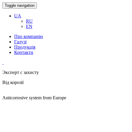
Toggle navigation
UA
RU
EN
Про компанію
Галузі
Продукція
Контакти
Эксперт с захисту
Вiд корозiї
Anticorrosive system from Europe