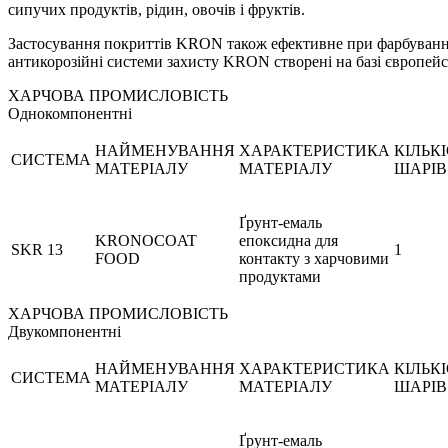
сипучих продуктів, рідин, овочів і фруктів.
Застосування покриттів KRON також ефективне при фарбуванні с
антикорозійні системи захисту KRON створені на базі європей
ХАРЧОВА ПРОМИСЛОВІСТЬ
Однокомпонентні
НАЙМЕНУВАННЯ
ХАРАКТЕРИСТИКА
КІЛЬК
СИСТЕМА
МАТЕРІАЛУ
МАТЕРІАЛУ
ШАРІВ
Ґрунт-емаль
KRONOCOAT
епоксидна для
SKR 13
1
FOOD
контакту з харчовими
продуктами
ХАРЧОВА ПРОМИСЛОВІСТЬ
Двукомпонентні
НАЙМЕНУВАННЯ
ХАРАКТЕРИСТИКА
КІЛЬК
СИСТЕМА
МАТЕРІАЛУ
МАТЕРІАЛУ
ШАРІВ
Ґрунт-емаль