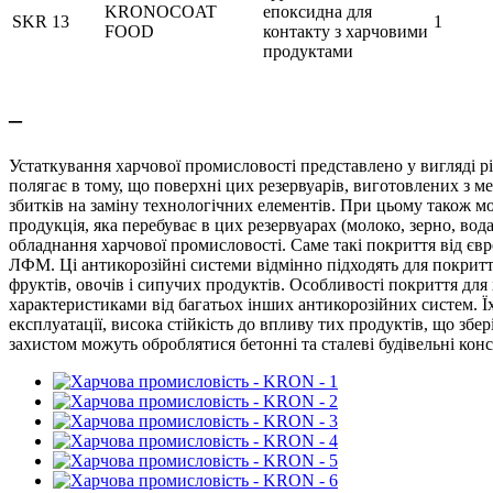
KRONOCOAT
епоксидна для
SKR 13
1
FOOD
контакту з харчовими
продуктами
–
Устаткування харчової промисловості представлено у вигляді рі
полягає в тому, що поверхні цих резервуарів, виготовлених з ме
збитків на заміну технологічних елементів. При цьому також м
продукція, яка перебуває в цих резервуарах (молоко, зерно, вод
обладнання харчової промисловості. Саме такі покриття від єв
ЛФМ. Ці антикорозійні системи відмінно підходять для покриття
фруктів, овочів і сипучих продуктів. Особливості покриття для
характеристиками від багатьох інших антикорозійних систем. Ї
експлуатації, висока стійкість до впливу тих продуктів, що зб
захистом можуть оброблятися бетонні та сталеві будівельні кон