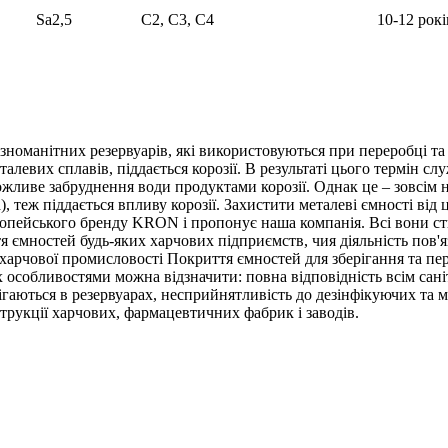
Sa2,5
С2, С3, С4
10-12 рокі
зноманітних резервуарів, які використовуються при переробці та
талевих сплавів, піддається корозії. В результаті цього термін 
ожливе забруднення води продуктами корозії. Однак це – зовсім 
а), теж піддається впливу корозії. Захистити металеві ємності ві
ропейського бренду KRON і пропонує наша компанія. Всі вони ст
 ємностей будь-яких харчових підприємств, чия діяльність пов'я
 харчової промисловості Покриття ємностей для зберігання та пе
х особливостями можна відзначити: повна відповідність всім сан
ерігаються в резервуарах, несприйнятливість до дезінфікуючих та 
струкції харчових, фармацевтичних фабрик і заводів.