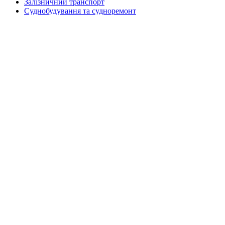
Залізничний транспорт
Суднобудування та судноремонт
Політика конфіденційності
Промислове будівництво та мостобудування
Об'єкти портової інфраструктури
Термостійкі покриття
Харчова промисловість
Машинобудування та металообробка
Замовити дзвінок
Ім'я
Телефон
*
E-mail
Коментар
Найближчим часом наші менеджери зв'яжуться з вами