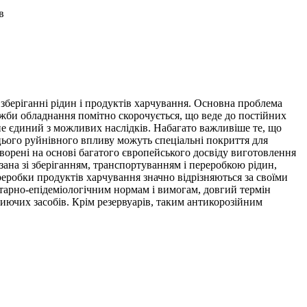
в
 зберіганні рідин і продуктів харчування. Основна проблема
служби обладнання помітно скорочується, що веде до постійних
не єдиний з можливих наслідків. Набагато важливіше те, що
д цього руйнівного впливу можуть спеціальні покриття для
ворені на основі багатого європейського досвіду виготовлення
зана зі зберіганням, транспортуванням і переробкою рідин,
реробки продуктів харчування значно відрізняються за своїми
ітарно-епідеміологічним нормам і вимогам, довгий термін
миючих засобів. Крім резервуарів, таким антикорозійним