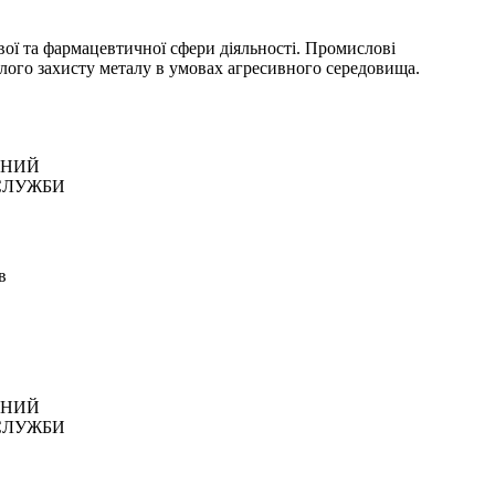
ої та фармацевтичної сфери діяльності. Промислові
лого захисту металу в умовах агресивного середовища.
АНИЙ
СЛУЖБИ
в
АНИЙ
СЛУЖБИ